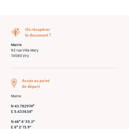
Où récupérer
le document ?
Mairie
92 rue Villa Mary
74580 Viry
Accès au point
de départ
Mairie
N 43.782974°
E 5.433634°
N 46° 6' 55.3"
E 6° 2' 15.9"