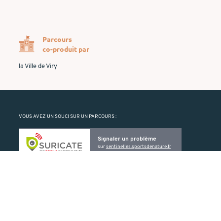
Parcours
co-produit par
la Ville de Viry
VOUS AVEZ UN SOUCI SUR UN PARCOURS :
Signaler un problème
sur
sentinelles.sportsdenature.fr
Suricate vous permet de signaler un problème rencontré sur un ELO
(balise manquante ou détériorée, problème de cartographie, etc.).
PRODUIT PAR :