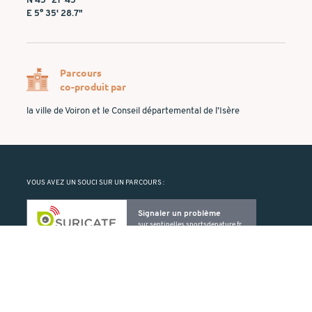
N 45° 21' 45"
E 5° 35' 28.7"
Parcours
co-produit par
la ville de Voiron et le Conseil départemental de l’Isère
VOUS AVEZ UN SOUCI SUR UN PARCOURS :
Signaler un problème
sur
sentinelles.sportsdenature.fr
Suricate vous permet de signaler un problème rencontré sur un ELO
(balise manquante ou détériorée, problème de cartographie, etc.).
PRODUIT PAR :