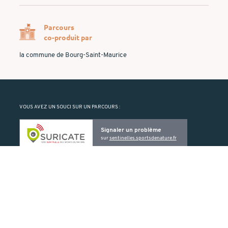
Parcours
co-produit par
la commune de Bourg-Saint-Maurice
VOUS AVEZ UN SOUCI SUR UN PARCOURS :
Signaler un problème
sur
sentinelles.sportsdenature.fr
Suricate vous permet de signaler un problème rencontré sur un ELO
(balise manquante ou détériorée, problème de cartographie, etc.).
PRODUIT PAR :