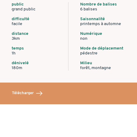
public
Nombre de balises
grand public
6 balises
difficulté
Saisonnalité
facile
printemps à automne
distance
Numérique
3km
non
temps
Mode de déplacement
1h
pédestre
dénivelé
Milieu
180m
forêt, montagne
Télécharger