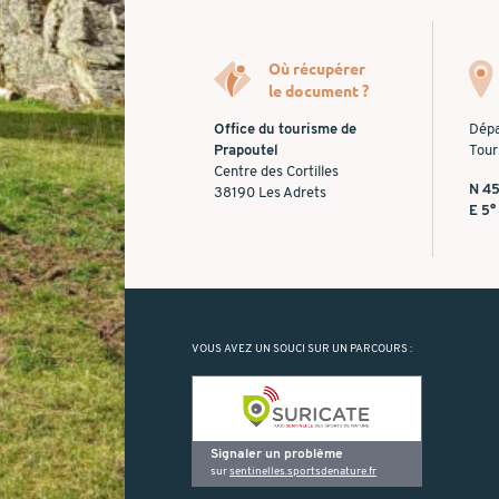
Où récupérer
le document ?
Office du tourisme de
Dépa
Prapoutel
Tour
Centre des Cortilles
N 45
38190 Les Adrets
E 5°
VOUS AVEZ UN SOUCI SUR UN PARCOURS :
Signaler un problème
sur
sentinelles.sportsdenature.fr