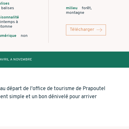
lises
 balises
milieu
forêt,
montagne
isonnalité
rintemps à
utomne
Télécharger
umérique
non
AVRIL A NOVEMBRE
 au départ de l’office de tourisme de Prapoutel
nt simple et un bon dénivelé pour arriver