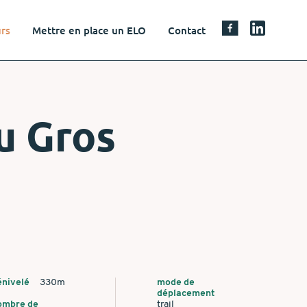
urs
Mettre en place un ELO
Contact
u Gros
énivelé
330m
mode de
déplacement
ombre de
trail