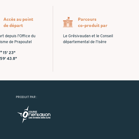
Accès au point
Parcours
de départ
co-produit par
rt depuis l’Office du
Le Grésivaudan et le Conseil
isme de Prapoutel
départemental de l’Isère
° 15' 23"
 59' 43.8"
PRODUIT PAR :