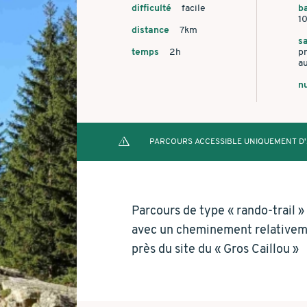
difficulté
facile
ba
10
distance
7km
sa
temps
2h
p
a
n
PARCOURS ACCESSIBLE UNIQUEMENT D'
Parcours de type « rando-trail »
avec un cheminement relativeme
près du site du « Gros Caillou »