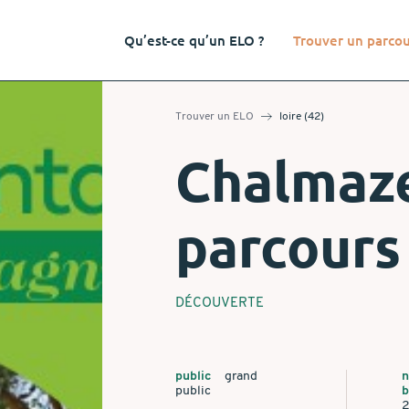
Qu’est-ce qu’un ELO ?
Trouver un parco
Trouver un ELO
loire (42)
Chalmaze
parcours
DÉCOUVERTE
public
grand
n
public
b
2