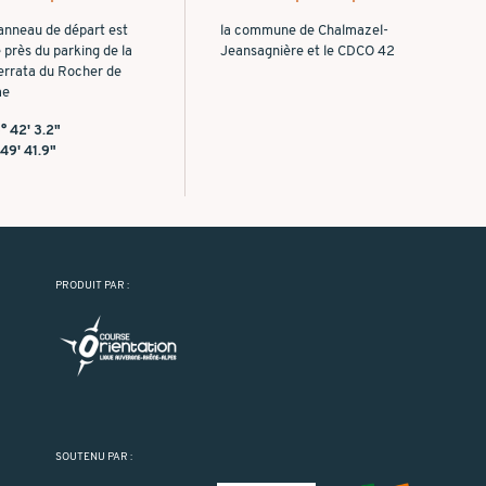
anneau de départ est
la commune de Chalmazel-
é près du parking de la
Jeansagnière et le CDCO 42
ferrata du Rocher de
me
° 42' 3.2"
 49' 41.9"
PRODUIT PAR :
SOUTENU PAR :