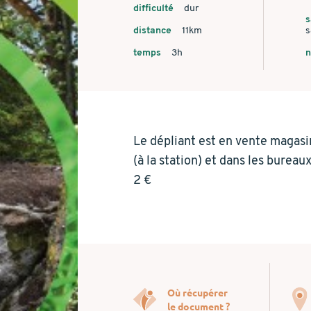
difficulté
dur
s
distance
11km
s
temps
3h
Le dépliant est en vente magas
(à la station) et dans les bureau
2 €
Où récupérer
le document ?