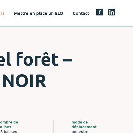
urs
Mettre en place un ELO
Contact
l forêt –
 NOIR
ombre de
mode de
alises
déplacement
8 balises
pédestre