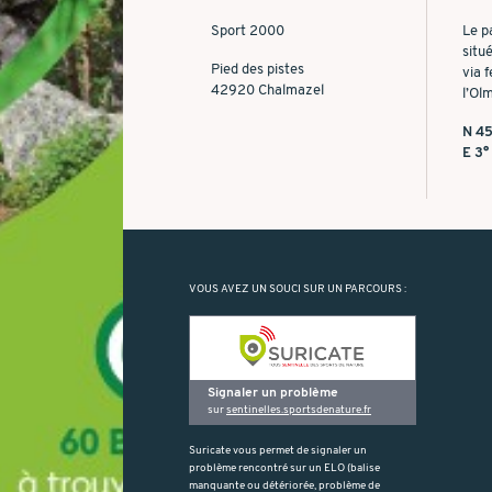
Sport 2000
Le p
situ
Pied des pistes
via 
42920 Chalmazel
l’Ol
N 45
E 3°
VOUS AVEZ UN SOUCI SUR UN PARCOURS :
Signaler un problème
sur
sentinelles.sportsdenature.fr
Suricate vous permet de signaler un
problème rencontré sur un ELO (balise
manquante ou détériorée, problème de