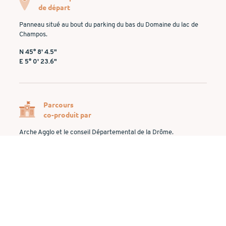
de départ
Panneau situé au bout du parking du bas du Domaine du lac de
Champos.
N 45° 8' 4.5"
E 5° 0' 23.6"
Parcours
co-produit par
Arche Agglo et le conseil Départemental de la Drôme.
VOUS AVEZ UN SOUCI SUR UN PARCOURS :
Signaler un problème
sur
sentinelles.sportsdenature.fr