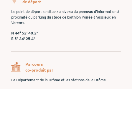
de départ
Le point de départ se situe au niveau du panneau d’information à
proximité du parking du stade de biathlon Poirée à Vassieux en
Vercors.
N 44° 52' 40.2"
E 5° 24' 25.4"
Parcours
co-produit par
Le Département de la Drôme et les stations de la Drôme.
Le comité départemental de course d’orientation de la Drôme.
VOUS AVEZ UN SOUCI SUR UN PARCOURS :