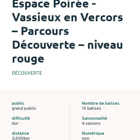
Espace Poirée -
Vassieux en Vercors
– Parcours
Découverte – niveau
rouge
DÉCOUVERTE
public
Nombre de balises
grand public
15 balises
difficulté
Saisonnalité
dur
4 saisons
distance
Numérique
3,500km
non