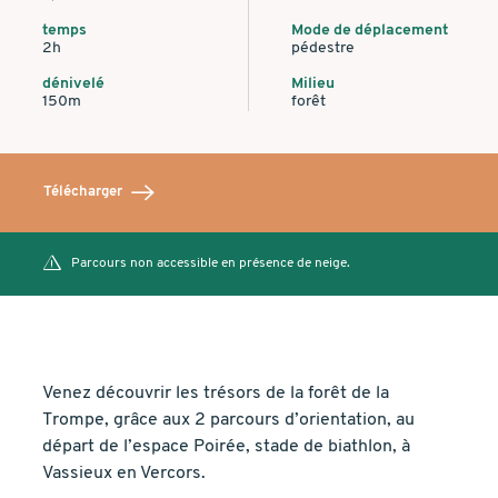
temps
Mode de déplacement
2h
pédestre
dénivelé
Milieu
150m
forêt
Télécharger
Parcours non accessible en présence de neige.
Venez découvrir les trésors de la forêt de la
Trompe, grâce aux 2 parcours d’orientation, au
départ de l’espace Poirée, stade de biathlon, à
Vassieux en Vercors.