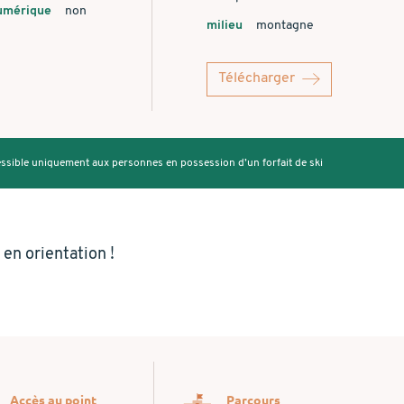
umérique
non
milieu
montagne
Télécharger
cessible uniquement aux personnes en possession d’un forfait de ski
 en orientation !
Accès au point
Parcours