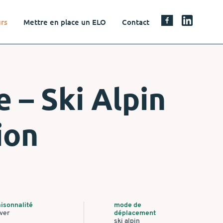
urs
Mettre en place un ELO
Contact
 – Ski Alpin
ion
isonnalité
mode de
ver
déplacement
ski alpin