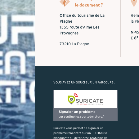
le document ?
Office du tourisme de La
Rem
Plagne
la P
1355 route d’Aime Les
N 45
Provagnes
E 6°
73210 La Plagne
VOUS AVEZ UN SOUCI SUR UN PARCOURS :
Signaler un problème
sur
sentinelles.sportsdenature.fr
Suricate vous permet de signaler un
problème rencontré sur un ELO (balise
manquante ou détériorée, problème de