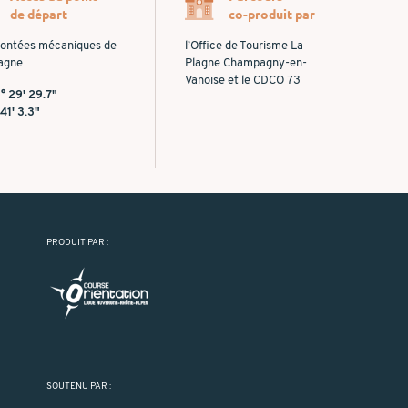
de départ
co-produit par
ontées mécaniques de
l’Office de Tourisme La
lagne
Plagne Champagny-en-
Vanoise et le CDCO 73
° 29' 29.7"
 41' 3.3"
PRODUIT PAR :
SOUTENU PAR :