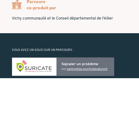
Parcours
co-produit par
Vichy communauté et le Conseil départemental de l’Allier
VOUS AVEZ UN SOUCI SUR UN PARCOURS :
Signaler un problème
sur
sentinelles.sportsdenature.fr
Suricate vous permet de signaler un problème rencontré sur un ELO
(balise manquante ou détériorée, problème de cartographie, etc.).
PRODUIT PAR :