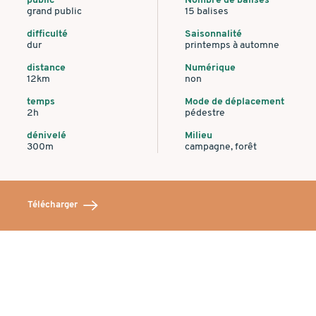
public
Nombre de balises
grand public
15 balises
difficulté
Saisonnalité
dur
printemps à automne
distance
Numérique
12km
non
temps
Mode de déplacement
2h
pédestre
dénivelé
Milieu
300m
campagne, forêt
Télécharger