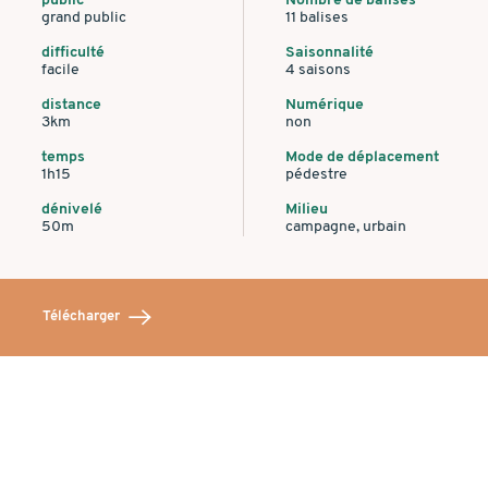
public
Nombre de balises
grand public
11 balises
difficulté
Saisonnalité
facile
4 saisons
distance
Numérique
3km
non
temps
Mode de déplacement
1h15
pédestre
dénivelé
Milieu
50m
campagne, urbain
Télécharger