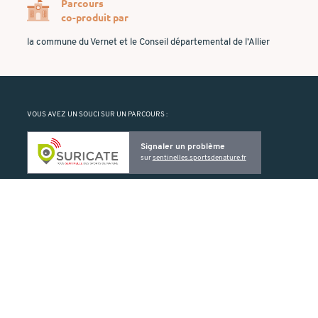
Parcours
co-produit par
la commune du Vernet et le Conseil départemental de l’Allier
VOUS AVEZ UN SOUCI SUR UN PARCOURS :
Signaler un problème
sur
sentinelles.sportsdenature.fr
Suricate vous permet de signaler un problème rencontré sur un ELO
(balise manquante ou détériorée, problème de cartographie, etc.).
PRODUIT PAR :