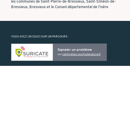
les communes de Saint-Pierre-de-Bressieux, Saint-Siméon-de-
Bressieux, Bressieux et le Conseil départemental de l’Isère
VOUS AVEZ UN SOUCI SUR UN PARCOURS :
Signaler un problème
sur
sentinelles.sportsdenature.fr
Suricate vous permet de signaler un problème rencontré sur un ELO
(balise manquante ou détériorée, problème de cartographie, etc.).
PRODUIT PAR :