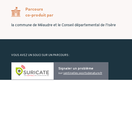
Parcours
co-produit par
la commune de Méaudre et le Conseil départemental de l’Isère
VOUS AVEZ UN SOUCI SUR UN PARCOURS :
Signaler un problème
sur
sentinelles.sportsdenature.fr
Suricate vous permet de signaler un problème rencontré sur un ELO
(balise manquante ou détériorée, problème de cartographie, etc.).
PRODUIT PAR :