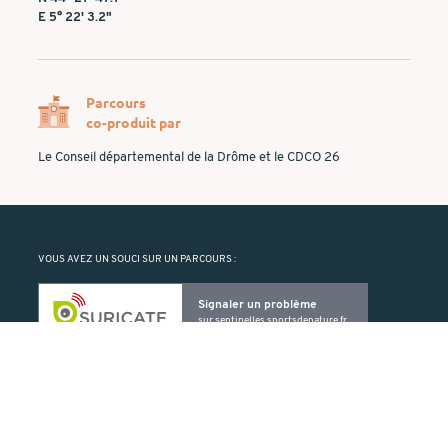
E 5° 22' 3.2"
Parcours
co-produit par
Le Conseil départemental de la Drôme et le CDCO 26
VOUS AVEZ UN SOUCI SUR UN PARCOURS :
Signaler un problème
sur
sentinelles.sportsdenature.fr
Suricate vous permet de signaler un problème rencontré sur un ELO
(balise manquante ou détériorée, problème de cartographie, etc.).
PRODUIT PAR :