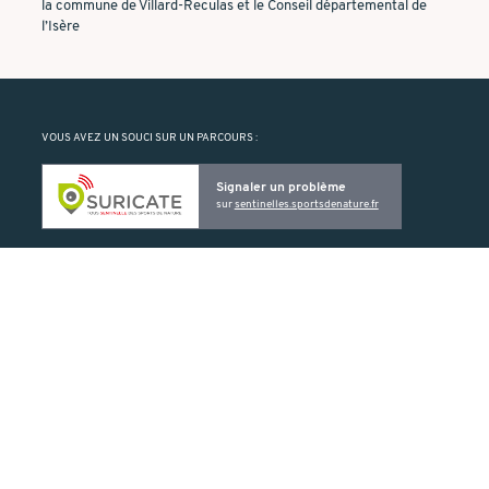
la commune de Villard-Reculas et le Conseil départemental de
l’Isère
VOUS AVEZ UN SOUCI SUR UN PARCOURS :
Signaler un problème
sur
sentinelles.sportsdenature.fr
Suricate vous permet de signaler un problème rencontré sur un ELO
(balise manquante ou détériorée, problème de cartographie, etc.).
PRODUIT PAR :