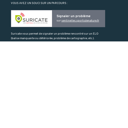
VOUS AVEZ UN SOUCI SUR UN PARCOURS :
Signaler un problème
sur
sentinelles.sportsdenature.fr
Suricate vous permet de signaler un problème rencontré sur un ELO
(balise manquante ou détériorée, problème de cartographie, etc.).
PRODUIT PAR :
SOUTENU PAR :