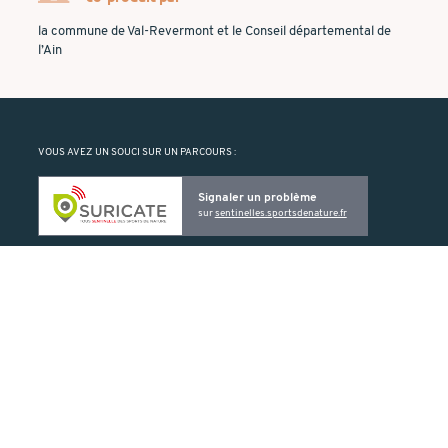
la commune de Val-Revermont et le Conseil départemental de
l’Ain
VOUS AVEZ UN SOUCI SUR UN PARCOURS :
Signaler un problème
sur
sentinelles.sportsdenature.fr
Suricate vous permet de signaler un problème rencontré sur un ELO
(balise manquante ou détériorée, problème de cartographie, etc.).
PRODUIT PAR :